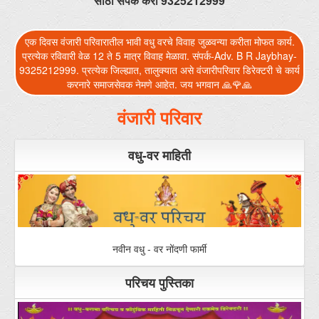
करनारे समाजसेवक नेमणे आहेत. जय भगवान 🙏🌹🙏
सभासादाचा मत/शेरा
वंजारी परिवार
संपर्क
वधु-वर माहिती
नवीन वधु - वर नोंदणी फार्मी
परिचय पुस्तिका
परिवारतील कौटुंबिक सदस्य फार्म